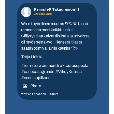
RemisteR Takuuremontit
3 weeks ago
Wc:n täydellinen muutos 💚🤍🤎 tässä
remontissa meni kaikki uusiksi.
Säilytystilaa kaivattiin lisää ja toiveissa
oli myös seinä-wc. Pienestä tilasta
saatiin toimiva ja niin kaunis! 👏✨️
Teija Hölttä
#remisterwcremontti
#krautaseppälä
#carlocasagrande
#ViihdyKotona
#ennenjajälkeen
Photo
View on Facebook
·
Share