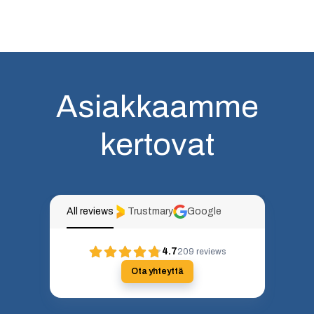
Asiakkaamme
kertovat
All reviews
Trustmary
Google
4.7
209
reviews
Ota yhteyttä