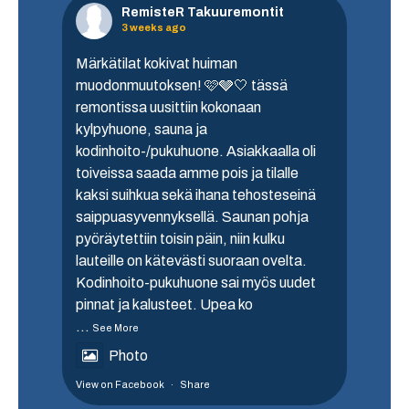
RemisteR Takuuremontit
3 weeks ago
Märkätilat kokivat huiman
muodonmuutoksen! 🩷🩶🤍 tässä
remontissa uusittiin kokonaan
kylpyhuone, sauna ja
kodinhoito-/pukuhuone. Asiakkaalla oli
toiveissa saada amme pois ja tilalle
kaksi suihkua sekä ihana tehosteseinä
saippuasyvennyksellä. Saunan pohja
pyöräytettiin toisin päin, niin kulku
lauteille on kätevästi suoraan ovelta.
Kodinhoito-pukuhuone sai myös uudet
pinnat ja kalusteet. Upea ko
...
See More
Photo
View on Facebook
·
Share