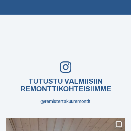
6
0
TUTUSTU VALMIISIIN
REMONTTIKOHTEISIIMME
@remistertakuuremontit