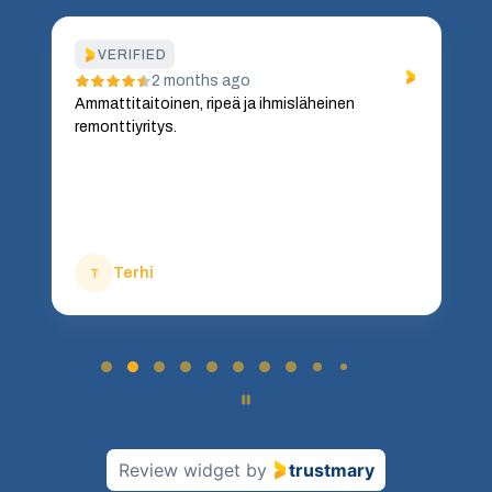
VERIFIED
2 months ago
Ammattitaitoinen, ripeä ja ihmisläheinen
remonttiyritys.
Terhi
T
P
a
2 / 60
g
e
2
o
Review widget
by
trustmary
f