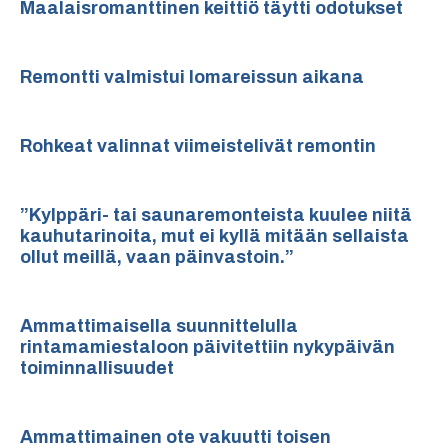
Maalaisromanttinen keittiö täytti odotukset
Remontti valmistui lomareissun aikana
Rohkeat valinnat viimeistelivät remontin
”Kylppäri- tai saunaremonteista kuulee niitä
kauhutarinoita, mut ei kyllä mitään sellaista
ollut meillä, vaan päinvastoin.”
Ammattimaisella suunnittelulla
rintamamiestaloon päivitettiin nykypäivän
toiminnallisuudet
Ammattimainen ote vakuutti toisen