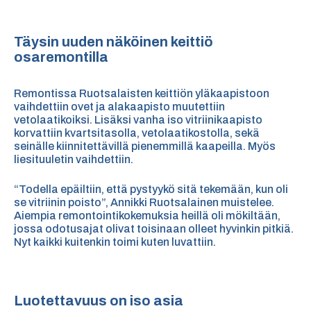
Täysin uuden näköinen keittiö
osaremontilla
Remontissa Ruotsalaisten keittiön yläkaapistoon
vaihdettiin ovet ja alakaapisto muutettiin
vetolaatikoiksi. Lisäksi vanha iso vitriinikaapisto
korvattiin kvartsitasolla, vetolaatikostolla, sekä
seinälle kiinnitettävillä pienemmillä kaapeilla. Myös
liesituuletin vaihdettiin.
“Todella epäiltiin, että pystyykö sitä tekemään, kun oli
se vitriinin poisto”, Annikki Ruotsalainen muistelee.
Aiempia remontointikokemuksia heillä oli mökiltään,
jossa odotusajat olivat toisinaan olleet hyvinkin pitkiä.
Nyt kaikki kuitenkin toimi kuten luvattiin.
Luotettavuus on iso asia