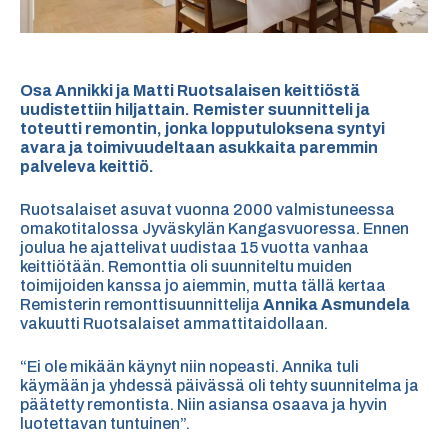
Osa Annikki ja Matti Ruotsalaisen keittiöstä
uudistettiin hiljattain. Remister suunnitteli ja
toteutti remontin, jonka lopputuloksena syntyi
avara ja toimivuudeltaan asukkaita paremmin
palveleva keittiö.
Ruotsalaiset asuvat vuonna 2000 valmistuneessa
omakotitalossa Jyväskylän Kangasvuoressa. Ennen
joulua he ajattelivat uudistaa 15 vuotta vanhaa
keittiötään. Remonttia oli suunniteltu muiden
toimijoiden kanssa jo aiemmin, mutta tällä kertaa
Remisterin remonttisuunnittelija
Annika Asmundela
vakuutti Ruotsalaiset ammattitaidollaan.
“Ei ole mikään käynyt niin nopeasti. Annika tuli
käymään ja yhdessä päivässä oli tehty suunnitelma ja
päätetty remontista. Niin asiansa osaava ja hyvin
luotettavan tuntuinen”.