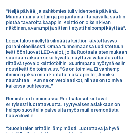
“Neljä päivää, ja sähkömies tuli viidentenä päivänä.
Maanantaina alettiin ja perjantaina iltapäivällä saatiin
pistää tavaroita kaappiin. Keittiö on oikein kivan
näköinen, avarampi ja sitten tietysti helpompi käyttää”.
Lopputulos miellytti silmää ja keittiön käytettävyys
parani oleellisesti. Omaa tunnelmaansa uudistettuun
keittiöön luovat LED-valot, joilla Ruotsalaisten mukaan
saadaan aikaan sekä hyvältä näyttävä valaistus että
riittävä työvalo keittiötöihin. Suurimpana hyötynä esiin
nousi keittiön toimivuus. “Se on toimiva. Ei vanhempi
ihminen jaksa enää kontata alakaapeille”, Annikki
naurahtaa. “Kun ne on vetolaatikot, niin se on toimiva
kaikessa suhteessa.”
Remisterin toiminnassa Ruotsalaiset kiittävät
erityisesti luotettavuutta. Tyytyväisen asiakkaan on
helppo suositella palveluita myös muille remontista
haaveileville.
“Suosittelen erittäin lämpimästi. Luotettava ja hyvä