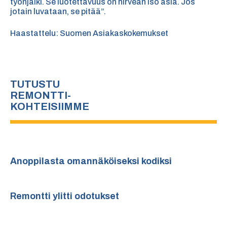
työnjälki. Se luotettavuus on hirveän iso asia. Jos
jotain luvataan, se pitää”.
Haastattelu:
Suomen Asiakaskokemukset
TUTUSTU
REMONTTI-
KOHTEISIIMME
Anoppilasta omannäköiseksi kodiksi
Remontti ylitti odotukset