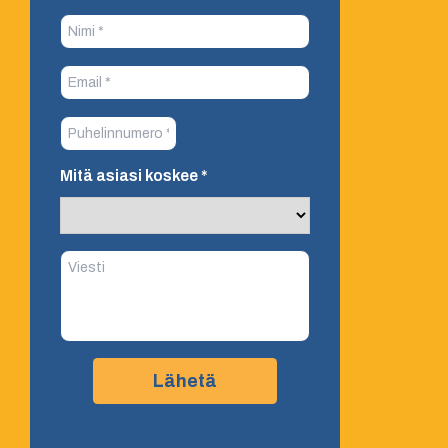
Mitä asiasi koskee
*
Lähetä