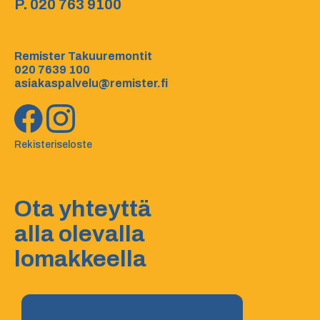
P.
020 763 9100
Remister Takuuremontit
020 7639 100
asiakaspalvelu@remister.fi
Rekisteriseloste
Ota yhteyttä
alla olevalla
lomakkeella