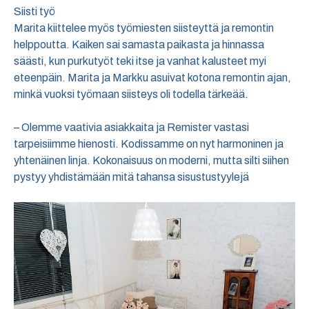
Siisti työ
Marita kiittelee myös työmiesten siisteyttä ja remontin
helppoutta. Kaiken sai samasta paikasta ja hinnassa
säästi, kun purkutyöt teki itse ja vanhat kalusteet myi
eteenpäin. Marita ja Markku asuivat kotona remontin ajan,
minkä vuoksi työmaan siisteys oli todella tärkeää.
– Olemme vaativia asiakkaita ja Remister vastasi
tarpeisiimme hienosti. Kodissamme on nyt harmoninen ja
yhtenäinen linja. Kokonaisuus on moderni, mutta silti siihen
pystyy yhdistämään mitä tahansa sisustustyylejä